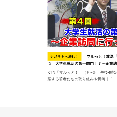
マルっと！放送「
ナガサキへ潜れ！
つ 大学生就活の第一関門！？～企業訪
KTN「マルっと！」（月~金 午後4時
躍する若者たちの取り組みや長崎 […]