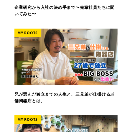
企業研究から入社の決め手まで〜先輩社員たちに聞
いてみた〜
MY ROOTS
兄が選んだ独立までの人生と、三兄弟が仕掛ける老
舗陶器店とは。
MY ROOTS