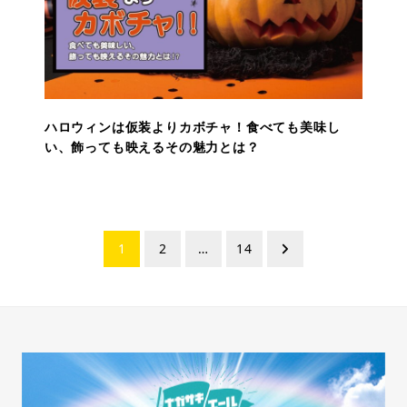
ハロウィンは仮装よりカボチャ！食べても美味し
い、飾っても映えるその魅力とは？
投
1
2
…
14
稿
ナ
ビ
ゲ