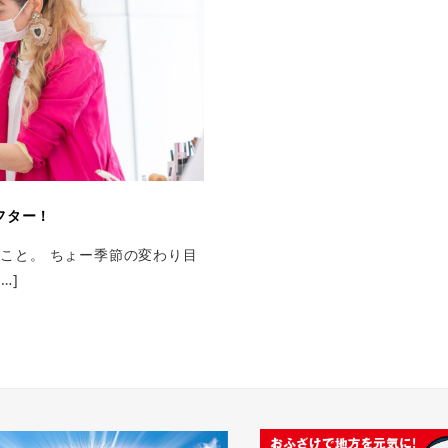
フター！
こと。 ちょー季節の変わり目
…]