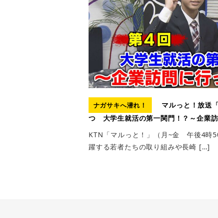
マルっと！放送「
ナガサキへ潜れ！
つ 大学生就活の第一関門！？～企業訪
KTN「マルっと！」（月~金 午後4時
躍する若者たちの取り組みや長崎 […]