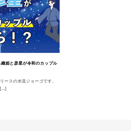
も織姫と彦星が令和のカップル
イリースの水流ジョーゴです。
…]