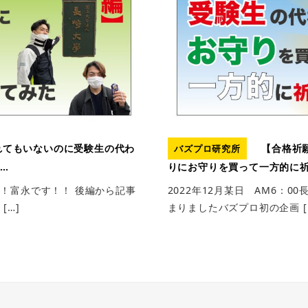
れてもいないのに受験生の代わ
【合格祈
バズプロ研究所
…
りにお守りを買って一方的に
！富永です！！ 後編から記事
2022年12月某日 AM6：0
[…]
まりましたバズプロ初の企画 [