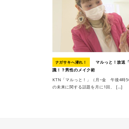
マルっと！放送「
ナガサキへ潜れ！
識！？男性のメイク術
KTN「マルっと！」（月~金 午後4時
の未来に関する話題を月に1回、 […]