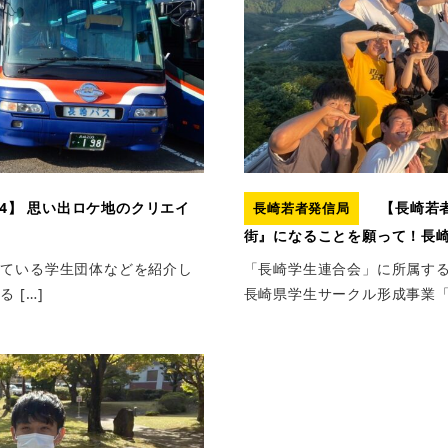
4】 思い出ロケ地のクリエイ
【長崎若者
長崎若者発信局
街』になることを願って！長
している学生団体などを紹介し
「長崎学生連合会」に所属す
 […]
長崎県学生サークル形成事業「TS