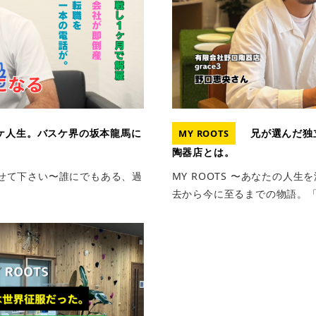
ケ人生。バスケ界の坂本龍馬に
兄が選んだ独
MY ROOTS
陶器店とは。
りさせて下さい〜誰にでもある、過
MY ROOTS 〜あなたの人
去から今に至るまでの物語。「人