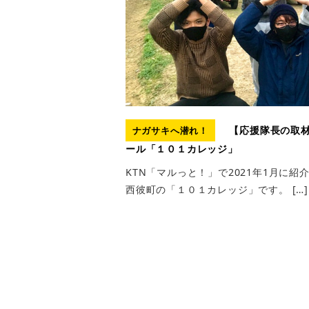
【応援隊長の取材
ナガサキへ潜れ！
ール「１０１カレッジ」
KTN「マルっと！」で2021年1月に
西彼町の「１０１カレッジ」です。 […]
投
稿