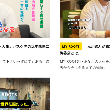
ケ人生。バスケ界の坂本龍馬に
兄が選んだ独
MY ROOTS
陶器店とは。
りさせて下さい〜誰にでもある、過
MY ROOTS 〜あなたの人
去から今に至るまでの物語。「人