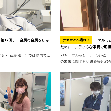
第17回」 金属に金属をしみ
マルっと
ナガサキへ潜れ！
！
ために…。手ごろな家賃で応
50分～ 生放送！）では県内で活
KTN「マルっと！」（月~金 
の未来に関する話題を毎月紹介し