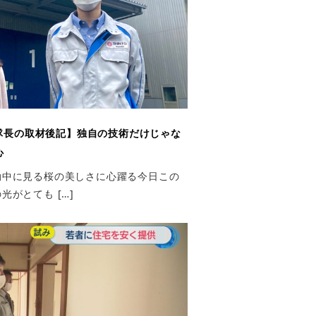
隊長の取材後記】独自の技術だけじゃな
心
勤中に見る桜の美しさに心躍る今日この
がとても […]