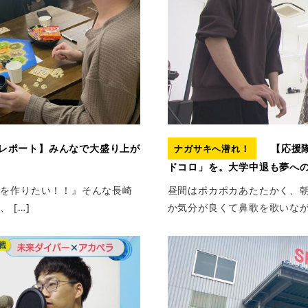
レポート】みんなで大盛り上が
【応援
ナガサキへ潜れ！
ドコロ」を。大学中退も夢へ
出を作りたい！！』そんな長崎
昼間はポカポカあたたかく、
 […]
か気分が良くて鼻歌を歌いながら