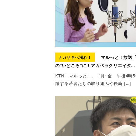
マルっと！放送「
ナガサキへ潜れ！
の”いどころ“に！アカペラクリエイタ…
KTN「マルっと！」（月~金 午後4時
躍する若者たちの取り組みや長崎 […]