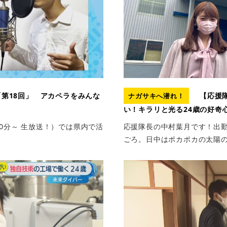
第18回」 アカペラをみんな
【応援
ナガサキへ潜れ！
い！キラリと光る24歳の好奇
50分～ 生放送！）では県内で活
応援隊長の中村葉月です！出
ごろ。日中はポカポカの太陽の光