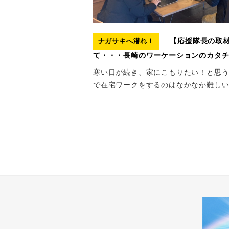
【応援隊長の取材
ナガサキへ潜れ！
て・・・長崎のワーケーションのカタ
寒い日が続き、家にこもりたい！と思
で在宅ワークをするのはなかなか難しいの
投
稿
ナ
ビ
ゲ