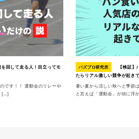
腕を回して走る人！目立ってモ
【検証】
バズプロ研究所
たらリアル激しい競争が起き
のです！！ 運動会のリレーや
暑い夏から涼しい秋へと季節は
[…]
と言えば「運動会」が頭に浮かぶ