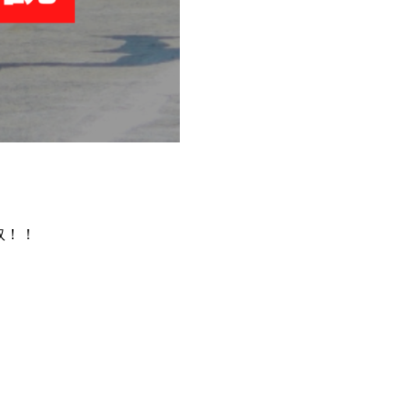
奴！！
。