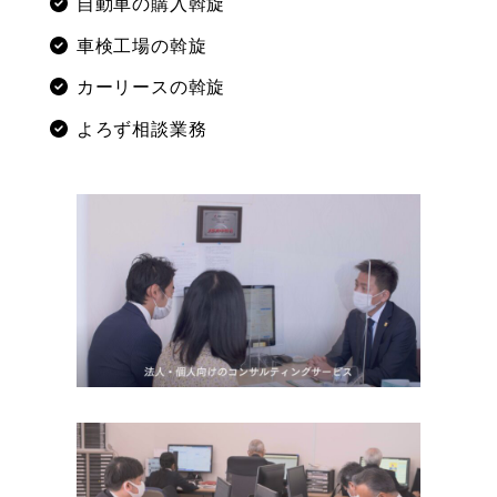
自動車の購入斡旋
車検工場の斡旋
カーリースの斡旋
よろず相談業務