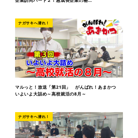
企業訪問パート２！急成長企業の秘…
ナガサキへ潜れ！
マルっと！放送「第21回」 がんばれ！あまかつ
いよいよ大詰め～高校就活の8月～
ナガサキへ潜れ！