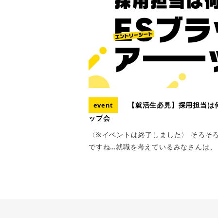
【就活生必見】採用担当は
event
ップ会
〈※イベントは終了しました〉 そろそ
ですね…就職を考えているみなさんは、 [