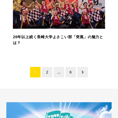
20年以上続く長崎大学よさこい部「突風」の魅力と
は？
投
1
2
…
6
稿
ナ
ビ
ゲ