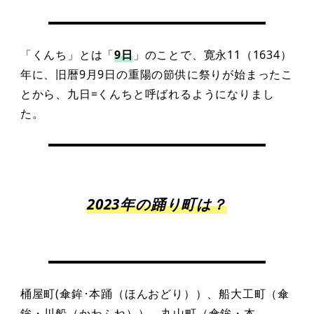
「くんち」とは「
9日
」のことで、寛永11（1634）
年に、旧暦9月9日の重陽の節供に祭りが始まったこ
とから、九日=くんちと呼ばれるようになりまし
た。
2023年の踊り町は？
桶屋町(傘鉾･本踊（ほんおどり））、船大工町（傘
鉾・川船（かわふね））、丸山町（傘鉾・本