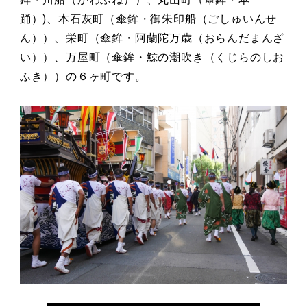
踊）)、本石灰町（傘鉾・御朱印船（ごしゅいんせ
ん））、栄町（傘鉾・阿蘭陀万歳（おらんだまんざ
い））、万屋町（傘鉾・鯨の潮吹き（くじらのしお
ふき））の６ヶ町です。