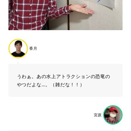
香月
うわぁ。あの水上アトラクションの恐竜の
やつだよな…。（雑だな！！）
宮原