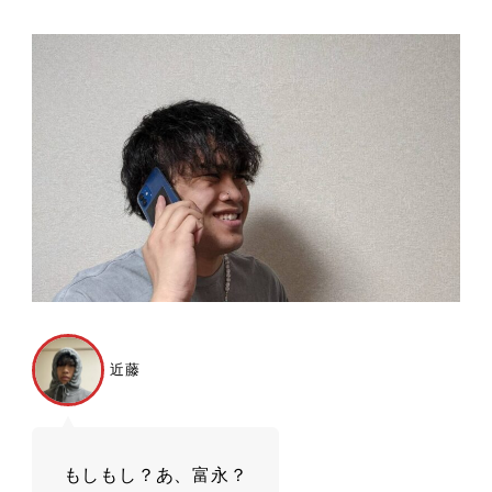
近藤
もしもし？あ、富永？