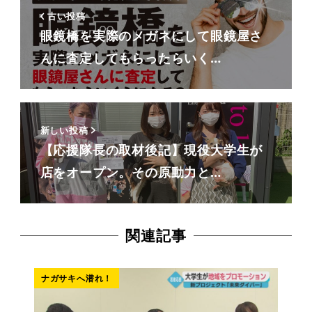
古い投稿
眼鏡橋を実際のメガネにして眼鏡屋さ
んに査定してもらったらいく…
新しい投稿
【応援隊長の取材後記】現役大学生が
店をオープン。その原動力と…
関連記事
ナガサキへ潜れ！