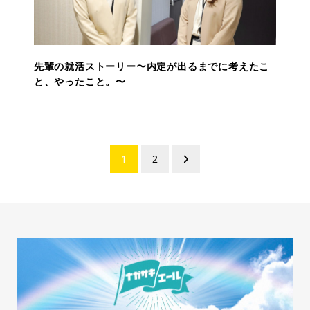
先輩の就活ストーリー〜内定が出るまでに考えたこ
と、やったこと。〜
投
1
2
稿
ナ
ビ
ゲ
ー