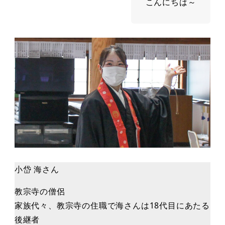
こんにちは～
小岱 海さん
教宗寺の僧侶
家族代々、教宗寺の住職で海さんは18代目にあたる
後継者