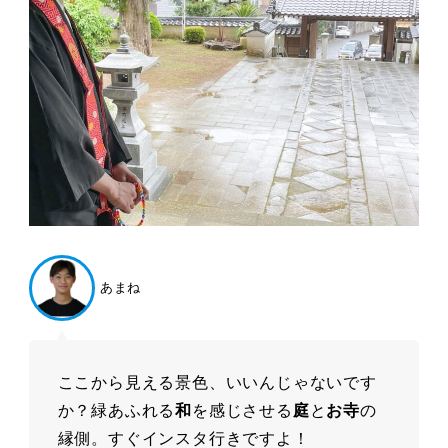
あまね
ここから見える景色、いいんじゃないです
か？緑あふれる
和
を感じさせる
庭
と
お寺
の
縁側。すぐインスタ行きですよ！