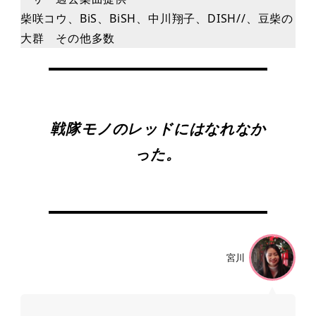
柴咲コウ、BiS、BiSH、中川翔⼦、DISH//、⾖柴の
⼤群 その他多数
戦隊モノのレッドにはなれなか
った。
宮川