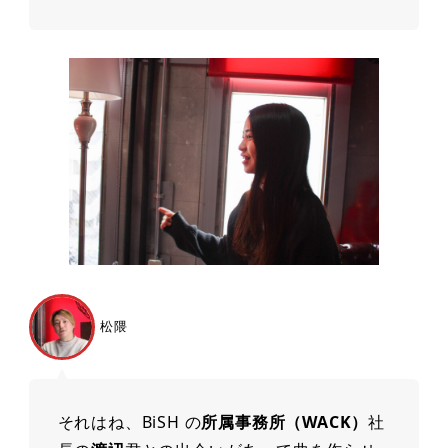
松隈
それはね、BiSH の
所属事務所（WACK）
社